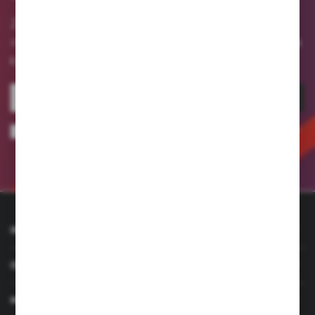
Zapisz się do newslettera na naszym sklepie
otrzymuj informacje o nowościach
internetowym i
i promocjach.
ZAPISZ SIĘ
Wyrażam zgodę na otrzymywanie drogą elektroniczną na wskazany przeze
mnie adres e-mail informacji dotyczących usług świadczonych przez
Administratora. Zgoda może zostać cofnięta w każdym czasie.
Polityka
prywatności
INFORMACJE
OBSŁUGA KLIENTA
MOJE KONTO