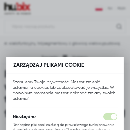
USTAWIENIA REGIONALNE
PLN
POLSKI
Lokalizacja
Polska
rążek wielofunkcyjny, trójsegmentowy z głowicą wielowypustową
Język
polski
Poprzedni
Następny
ZARZĄDZAJ PLIKAMI COOKIE
Waluta
Izolacyjny drążek
Polski złoty (PLN)
Szanujemy Twoją prywatność. Możesz zmienić
wielofunkcyjny,
ustawienia cookies lub zaakceptować je wszystkie. W
ZAPISZ
dowolnym momencie możesz dokonać zmiany swoich
trójsegmentowy z
ustawień.
głowicą wielowypustową
Niezbędne
Niezbędne pliki cookies służą do prawidłowego funkcjonowania
strony internetowej i umożliwiają Ci komfortowe korzystanie z