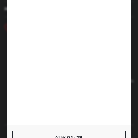
MASZ PYTANIE
+48 46 857 84 40
Poniedziałek - Piątek. 7:00-15.00
hubix@hubix.pl
Hubix sp. z o.o.
ul. Główna 43, 96-321 Żabia Wola – Huta Żabiowolska
NIP: 5291803171 | REGON: 147123591 | BDO: 000059494
Sąd Rejonowy dla Łodzi Śródmieścia w Łodzi, XX Wydział
Gospodarczy Krajowego Rejestru Sądowego | KRS 0000500184
Kapitał zakładowy: 4 160 000 PLN (wpłacony w całości)
FORMULARZ KONTAKTOWY
BEZPIECZNE PŁATNOŚCI
ZAPISZ WYBRANE