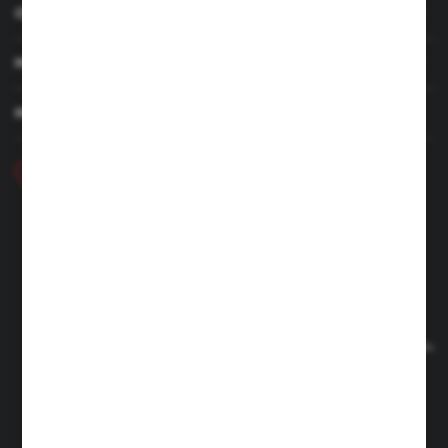
OBSŁUGA KLIENTA
MOJE KONTO
MASZ PYTANIE
+48 46 857 84 40
Poniedziałek - Piątek. 7:00-15.00
hubix@hubix.pl
Hubix sp. z o.o.
ul. Główna 43, 96-321 Żabia Wola – Huta Żabiowolska
NIP: 5291803171 | REGON: 147123591 | BDO: 000059494
Sąd Rejonowy dla Łodzi Śródmieścia w Łodzi, XX Wydział
Gospodarczy Krajowego Rejestru Sądowego | KRS 0000500184
Kapitał zakładowy: 4 160 000 PLN (wpłacony w całości)
FORMULARZ KONTAKTOWY