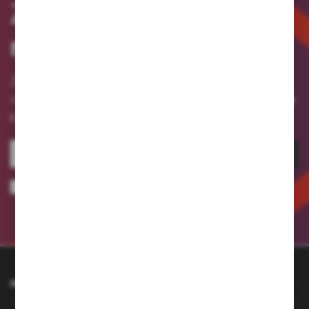
Zapisz się
do
newslettera
Zapisz się do newslettera na naszym sklepie
otrzymuj informacje o nowościach
internetowym i
i promocjach.
ZAPISZ SIĘ
Wyrażam zgodę na otrzymywanie drogą elektroniczną na wskazany przeze
mnie adres e-mail informacji dotyczących usług świadczonych przez
Administratora. Zgoda może zostać cofnięta w każdym czasie.
Polityka
prywatności
INFORMACJE