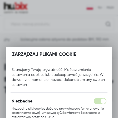
USTAWIENIA REGIONALNE
PLN
POLSKI
Lokalizacja
Polska
acyjny
Izolacyjna osłona sztywna do podstaw BM, 190 mm
Język
polski
Poprzedni
Następny
ZARZĄDZAJ PLIKAMI COOKIE
Waluta
Izolacyjna osłona
Polski złoty (PLN)
Szanujemy Twoją prywatność. Możesz zmienić
ustawienia cookies lub zaakceptować je wszystkie. W
sztywna do podstaw BM,
dowolnym momencie możesz dokonać zmiany swoich
ZAPISZ
ustawień.
190 mm
Niezbędne
Niezbędne pliki cookies służą do prawidłowego funkcjonowania
strony internetowej i umożliwiają Ci komfortowe korzystanie z
oferowanych przez nas usług.