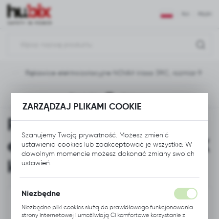
USTAWIENIA REGIONALNE
PLN
POLSKI
Lokalizacja
Polska
wy
Rękawice elektroizolacyjne NOVAX klasa 3RC, rozmiar 9
Język
polski
Poprzedni
Następny
ZARZĄDZAJ PLIKAMI COOKIE
Waluta
Rękawice
Polski złoty (PLN)
Szanujemy Twoją prywatność. Możesz zmienić
elektroizolacyjne NOVAX
ustawienia cookies lub zaakceptować je wszystkie. W
dowolnym momencie możesz dokonać zmiany swoich
ZAPISZ
klasa 3RC, rozmiar 9
ustawień.
Niezbędne
Niezbędne pliki cookies służą do prawidłowego funkcjonowania
strony internetowej i umożliwiają Ci komfortowe korzystanie z