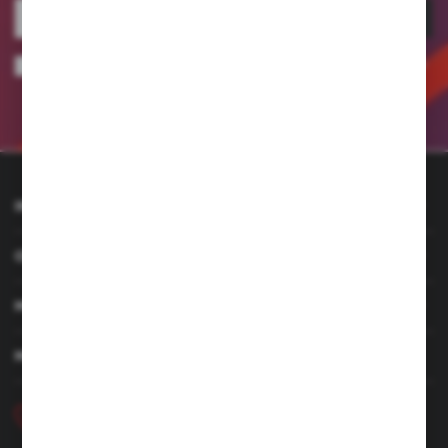
ZAPISZ SIĘ
Wyrażam zgodę na otrzymywanie drogą elektroniczną na wskazany przeze
mnie adres e-mail informacji dotyczących usług świadczonych przez
Administratora. Zgoda może zostać cofnięta w każdym czasie.
Polityka
prywatności
INFORMACJE
OBSŁUGA KLIENTA
MOJE KONTO
MASZ PYTANIE
+48 46 857 84 40