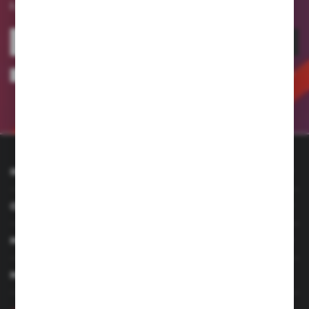
i promocjach.
ZAPISZ SIĘ
Wyrażam zgodę na otrzymywanie drogą elektroniczną na wskazany przeze
mnie adres e-mail informacji dotyczących usług świadczonych przez
Administratora. Zgoda może zostać cofnięta w każdym czasie.
Polityka
prywatności
INFORMACJE
OBSŁUGA KLIENTA
MOJE KONTO
MASZ PYTANIE