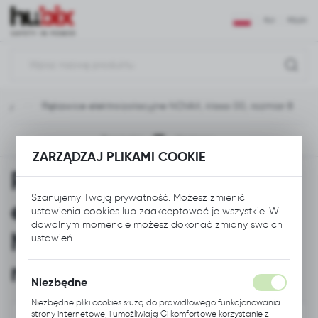
USTAWIENIA REGIONALNE
PLN
POLSKI
Lokalizacja
Polska
awy
Rękawice elektroizolacyjne NOVAX, klasa 00, rozmiar 8
Język
polski
Poprzedni
Następny
ZARZĄDZAJ PLIKAMI COOKIE
Waluta
Rękawice
Polski złoty (PLN)
Szanujemy Twoją prywatność. Możesz zmienić
elektroizolacyjne
ustawienia cookies lub zaakceptować je wszystkie. W
ZAPISZ
dowolnym momencie możesz dokonać zmiany swoich
NOVAX, klasa 00,
ustawień.
rozmiar 8
Niezbędne
Niezbędne pliki cookies służą do prawidłowego funkcjonowania
strony internetowej i umożliwiają Ci komfortowe korzystanie z