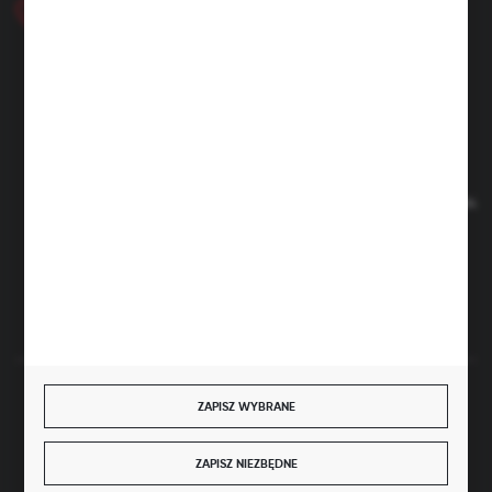
+48 46 857 84 40
Poniedziałek - Piątek. 7:00-15.00
hubix@hubix.pl
Hubix sp. z o.o.
ul. Główna 43, 96-321 Żabia Wola – Huta Żabiowolska
NIP: 5291803171 | REGON: 147123591 | BDO: 000059494
Sąd Rejonowy dla Łodzi Śródmieścia w Łodzi, XX Wydział
Gospodarczy Krajowego Rejestru Sądowego | KRS 0000500184
Kapitał zakładowy: 4 160 000 PLN (wpłacony w całości)
FORMULARZ KONTAKTOWY
BEZPIECZNE PŁATNOŚCI
ZAPISZ WYBRANE
ZAPISZ NIEZBĘDNE
JEST UCZESTNIKIEM PROGRAMU