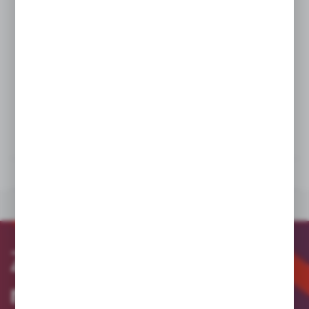
Klin rozdzielający żyły kabla przeznaczony jest do rozdzielenia
pojedynczych żył kabli wielożyłowych podczas prac pod
napięciem przy urządzeniach rozdzielczych i liniach kablowych do
1000 V napięcia przemiennego lub 1500 V napięcia stałego.
Klin wykonany jest w całości z materiału izolacyjnego (poliamidu
w kolorze czerwonym) dodatkowo zbrojonego włóknem szklanym.
Dla Twojego bezpieczeństwa w trakcie prac pod napięciem.
DANE TECHNICZNE
PLIKI DO POBRANIA
PRODUKTY POWIĄZANE
Zapisz się
do
newslettera