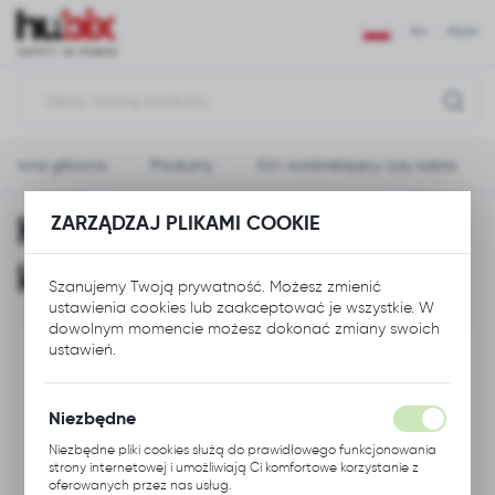
USTAWIENIA REGIONALNE
PLN
POLSKI
Lokalizacja
Polska
Strona główna
Produkty
Klin rozdzielający żyły kabla
Język
polski
Klin rozdzielający żyły
ZARZĄDZAJ PLIKAMI COOKIE
Waluta
kabla
Polski złoty (PLN)
Szanujemy Twoją prywatność. Możesz zmienić
ustawienia cookies lub zaakceptować je wszystkie. W
dowolnym momencie możesz dokonać zmiany swoich
ZAPISZ
ustawień.
Niezbędne
Niezbędne pliki cookies służą do prawidłowego funkcjonowania
strony internetowej i umożliwiają Ci komfortowe korzystanie z
oferowanych przez nas usług.