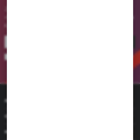
Zapisz się do newslettera na naszym sklepie
otrzymuj informacje o nowościach
internetowym i
i promocjach.
ZAPISZ SIĘ
Wyrażam zgodę na otrzymywanie drogą elektroniczną na wskazany przeze
mnie adres e-mail informacji dotyczących usług świadczonych przez
Administratora. Zgoda może zostać cofnięta w każdym czasie.
Polityka
prywatności
INFORMACJE
OBSŁUGA KLIENTA
MOJE KONTO