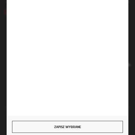
+48 46 857 84 40
Poniedziałek - Piątek. 7:00-15.00
hubix@hubix.pl
Hubix sp. z o.o.
ul. Główna 43, 96-321 Żabia Wola – Huta Żabiowolska
NIP: 5291803171 | REGON: 147123591 | BDO: 000059494
Sąd Rejonowy dla Łodzi Śródmieścia w Łodzi, XX Wydział
Gospodarczy Krajowego Rejestru Sądowego | KRS 0000500184
Kapitał zakładowy: 4 160 000 PLN (wpłacony w całości)
FORMULARZ KONTAKTOWY
BEZPIECZNE PŁATNOŚCI
ZAPISZ WYBRANE