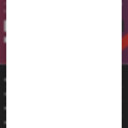
otrzymuj informacje o nowościach
internetowym i
i promocjach.
ZAPISZ SIĘ
Wyrażam zgodę na otrzymywanie drogą elektroniczną na wskazany przeze
mnie adres e-mail informacji dotyczących usług świadczonych przez
Administratora. Zgoda może zostać cofnięta w każdym czasie.
Polityka
prywatności
INFORMACJE
OBSŁUGA KLIENTA
MOJE KONTO
MASZ PYTANIE