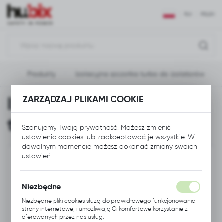
USTAWIENIA REGIONALNE
PLN
POLSKI
Lokalizacja
Polska
wna
Produkty
Izolacyjna szczotka turbo do izolatorów
Język
polski
Izolacyjna szczotka
ZARZĄDZAJ PLIKAMI COOKIE
Waluta
turbo do izolatorów
Polski złoty (PLN)
Szanujemy Twoją prywatność. Możesz zmienić
ustawienia cookies lub zaakceptować je wszystkie. W
dowolnym momencie możesz dokonać zmiany swoich
ustawień.
ZAPISZ
Niezbędne
Niezbędne pliki cookies służą do prawidłowego funkcjonowania
strony internetowej i umożliwiają Ci komfortowe korzystanie z
oferowanych przez nas usług.