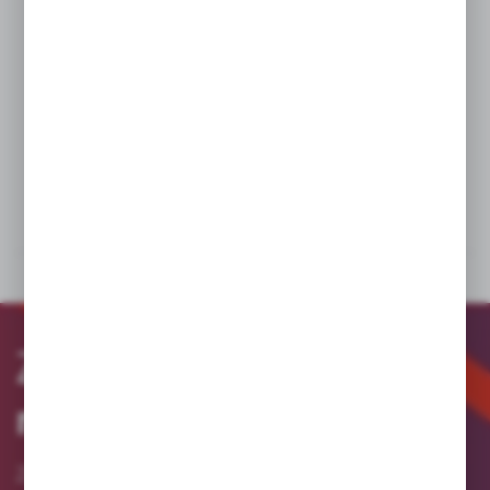
Izolacyjna szczotka turbo to idealne narzędzie zapewniające
bezpieczeństwo w trakcie prac czyszcząco-konserwatorskich
pod napięciem przemiennym do 36 000 V lub napięciem stałym
do 54 000 V. Stanowi część zestawu do czyszczenia urządzeń
elektrycznych pod napięciem metodą na sucho. Sprawdza się
w usuwaniu zabrudzeń z izolatorów, urządzeń konstrukcyjnych
i aparatów elektrycznych.
DANE TECHNICZNE
PLIKI DO POBRANIA
Zapisz się
do
newslettera
Zapisz się do newslettera na naszym sklepie