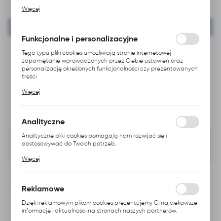
Pliki cookies odpowiadają na podejmowane przez Ciebie
Więcej
działania w celu m.in. dostosowania Twoich ustawień preferencji
prywatności, logowania czy wypełniania formularzy. Dzięki plikom
cookies strona, z której korzystasz, może działać bez zakłóceń.
Funkcjonalne i personalizacyjne
Tego typu pliki cookies umożliwiają stronie internetowej
zapamiętanie wprowadzonych przez Ciebie ustawień oraz
personalizację określonych funkcjonalności czy prezentowanych
treści.
Dzięki tym plikom cookies możemy zapewnić Ci większy komfort
Więcej
korzystania z funkcjonalności naszej strony poprzez
dopasowanie jej do Twoich indywidualnych preferencji.
Wyrażenie zgody na funkcjonalne i personalizacyjne pliki cookies
gwarantuje dostępność większej ilości funkcji na stronie.
Analityczne
Analityczne pliki cookies pomagają nam rozwijać się i
dostosowywać do Twoich potrzeb.
Cookies analityczne pozwalają na uzyskanie informacji w
Więcej
zakresie wykorzystywania witryny internetowej, miejsca oraz
częstotliwości, z jaką odwiedzane są nasze serwisy www. Dane
INFORMACJE
pozwalają nam na ocenę naszych serwisów internetowych pod
względem ich popularności wśród użytkowników. Zgromadzone
Reklamowe
informacje są przetwarzane w formie zanonimizowanej.
Kod produktu:
A113.0819
Wyrażenie zgody na analityczne pliki cookies gwarantuje
Dzięki reklamowym plikom cookies prezentujemy Ci najciekawsze
dostępność wszystkich funkcjonalności.
informacje i aktualności na stronach naszych partnerów.
Promocyjne pliki cookies służą do prezentowania Ci naszych