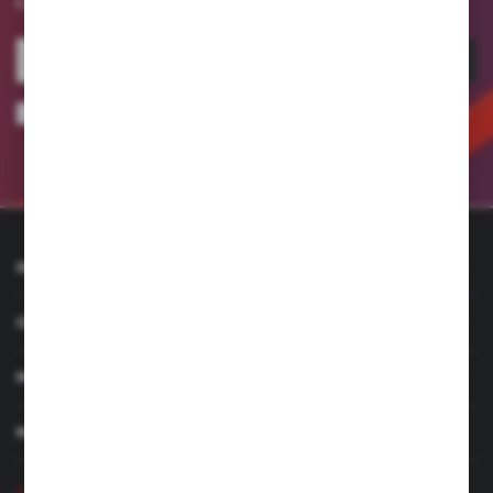
i promocjach.
ZAPISZ SIĘ
Wyrażam zgodę na otrzymywanie drogą elektroniczną na wskazany przeze
mnie adres e-mail informacji dotyczących usług świadczonych przez
Administratora. Zgoda może zostać cofnięta w każdym czasie.
Polityka
prywatności
INFORMACJE
OBSŁUGA KLIENTA
MOJE KONTO
MASZ PYTANIE