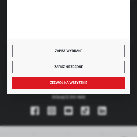
Kapitał zakładowy: 4 160 000 PLN (wpłacony w całości)
FORMULARZ KONTAKTOWY
ZAPISZ WYBRANE
BEZPIECZNE PŁATNOŚCI
ZAPISZ NIEZBĘDNE
JEST UCZESTNIKIEM PROGRAMU
ZEZWÓL NA WSZYSTKIE
DOŁĄCZ DO NAS