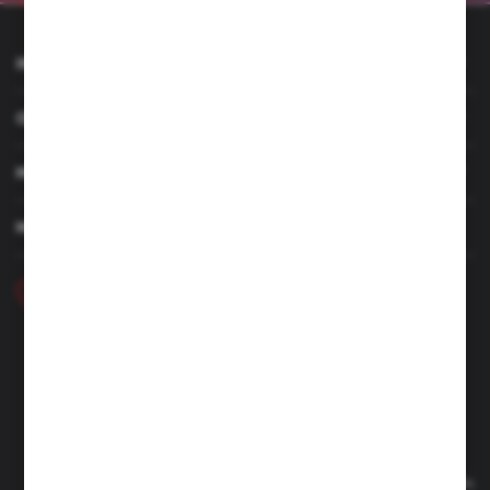
INFORMACJE
OBSŁUGA KLIENTA
MOJE KONTO
MASZ PYTANIE
+48 46 857 84 40
Poniedziałek - Piątek. 7:00-15.00
hubix@hubix.pl
Hubix sp. z o.o.
ul. Główna 43, 96-321 Żabia Wola – Huta Żabiowolska
NIP: 5291803171 | REGON: 147123591 | BDO: 000059494
Sąd Rejonowy dla Łodzi Śródmieścia w Łodzi, XX Wydział
Gospodarczy Krajowego Rejestru Sądowego | KRS 0000500184