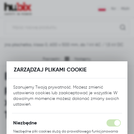
USTAWIENIA REGIONALNE
PLN
POLSKI
Lokalizacja
Polska
acyjna płachetka, klasa 0, 600 x 500 mm, do 1 kV AC / 1,5 kV DC
Język
polski
Poprzedni
Następny
Waluta
ZARZĄDZAJ PLIKAMI COOKIE
Elektroizolacyjna
Polski złoty (PLN)
płachetka, klasa 0, 600
Szanujemy Twoją prywatność. Możesz zmienić
ustawienia cookies lub zaakceptować je wszystkie. W
ZAPISZ
x 500 mm, do 1 kV AC /
dowolnym momencie możesz dokonać zmiany swoich
ustawień.
1,5 kV DC
Niezbędne
Niezbędne pliki cookies służą do prawidłowego funkcjonowania