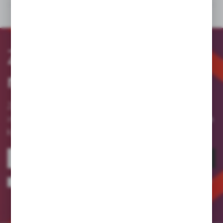
PLIKI DO POBRANIA
Zapisz się
do
newslettera
Zapisz się do newslettera na naszym sklepie
otrzymuj informacje o nowościach
internetowym i
i promocjach.
ZAPISZ SIĘ
Wyrażam zgodę na otrzymywanie drogą elektroniczną na wskazany przeze
mnie adres e-mail informacji dotyczących usług świadczonych przez
Administratora. Zgoda może zostać cofnięta w każdym czasie.
Polityka
prywatności