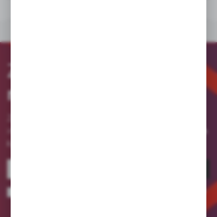
PLIKI DO POBRANIA
INNE Z KATEGORII
Zapisz się
do
newslettera
Zapisz się do newslettera na naszym sklepie
otrzymuj informacje o nowościach
internetowym i
i promocjach.
ZAPISZ SIĘ
Wyrażam zgodę na otrzymywanie drogą elektroniczną na wskazany przeze
mnie adres e-mail informacji dotyczących usług świadczonych przez
Administratora. Zgoda może zostać cofnięta w każdym czasie.
Polityka
prywatności