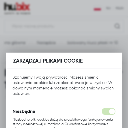
USTAWIENIA REGIONALNE
PLN
POLSKI
Lokalizacja
Polska
Strona główna
Narzędzia
Izolowany klucz płaski nr 10
Język
polski
Poprzedni
Następny
ZARZĄDZAJ PLIKAMI COOKIE
Waluta
Izolowany klucz płaski nr
Polski złoty (PLN)
Szanujemy Twoją prywatność. Możesz zmienić
10
ustawienia cookies lub zaakceptować je wszystkie. W
dowolnym momencie możesz dokonać zmiany swoich
ZAPISZ
ustawień.
Niezbędne
Niezbędne pliki cookies służą do prawidłowego funkcjonowania
strony internetowej i umożliwiają Ci komfortowe korzystanie z