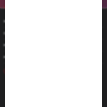
INFORMACJE
OBSŁUGA KLIENTA
MOJE KONTO
MASZ PYTANIE
+48 46 857 84 40
Poniedziałek - Piątek. 7:00-15.00
hubix@hubix.pl
Hubix sp. z o.o.
ul. Główna 43, 96-321 Żabia Wola – Huta Żabiowolska
NIP: 5291803171 | REGON: 147123591 | BDO: 000059494