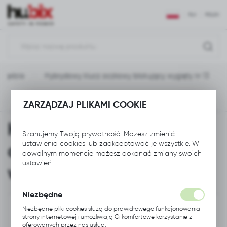
USTAWIENIA REGIONALNE
PLN
POLSKI
Lokalizacja
Polska
rzędzia
Hybrydowy klucz oczkowy blokujący wygięty nr 13
Język
polski
Poprzedni
Następny
ZARZĄDZAJ PLIKAMI COOKIE
Waluta
Hybrydowy klucz
Polski złoty (PLN)
Szanujemy Twoją prywatność. Możesz zmienić
oczkowy blokujący
ustawienia cookies lub zaakceptować je wszystkie. W
dowolnym momencie możesz dokonać zmiany swoich
ZAPISZ
ustawień.
wygięty nr 13
Niezbędne
Niezbędne pliki cookies służą do prawidłowego funkcjonowania
strony internetowej i umożliwiają Ci komfortowe korzystanie z
oferowanych przez nas usług.