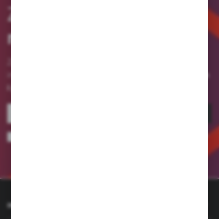
Zapisz się
do
newslettera
Zapisz się do newslettera na naszym sklepie
otrzymuj informacje o nowościach
internetowym i
i promocjach.
ZAPISZ SIĘ
Wyrażam zgodę na otrzymywanie drogą elektroniczną na wskazany przeze
mnie adres e-mail informacji dotyczących usług świadczonych przez
Administratora. Zgoda może zostać cofnięta w każdym czasie.
Polityka
prywatności
INFORMACJE