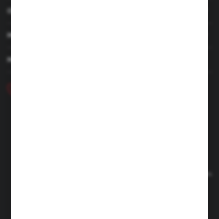
OBSŁUGA KLIENTA
MOJE KONTO
MASZ PYTANIE
+48 46 857 84 40
Poniedziałek - Piątek. 7:00-15.00
hubix@hubix.pl
Hubix sp. z o.o.
ul. Główna 43, 96-321 Żabia Wola – Huta Żabiowolska
NIP: 5291803171 | REGON: 147123591 | BDO: 000059494
Sąd Rejonowy dla Łodzi Śródmieścia w Łodzi, XX Wydział
Gospodarczy Krajowego Rejestru Sądowego | KRS 0000500184
Kapitał zakładowy: 4 160 000 PLN (wpłacony w całości)
FORMULARZ KONTAKTOWY