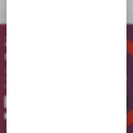
PLIKI DO POBRANIA
INNE Z KATEGORII
Zapisz się
do
newslettera
Zapisz się do newslettera na naszym sklepie
otrzymuj informacje o nowościach
internetowym i
i promocjach.
ZAPISZ SIĘ
Wyrażam zgodę na otrzymywanie drogą elektroniczną na wskazany przeze
mnie adres e-mail informacji dotyczących usług świadczonych przez
Administratora. Zgoda może zostać cofnięta w każdym czasie.
Polityka
prywatności