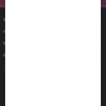
INFORMACJE
OBSŁUGA KLIENTA
MOJE KONTO
MASZ PYTANIE
+48 46 857 84 40
Poniedziałek - Piątek. 7:00-15.00
hubix@hubix.pl
Hubix sp. z o.o.
ul. Główna 43, 96-321 Żabia Wola – Huta Żabiowolska
NIP: 5291803171 | REGON: 147123591 | BDO: 000059494