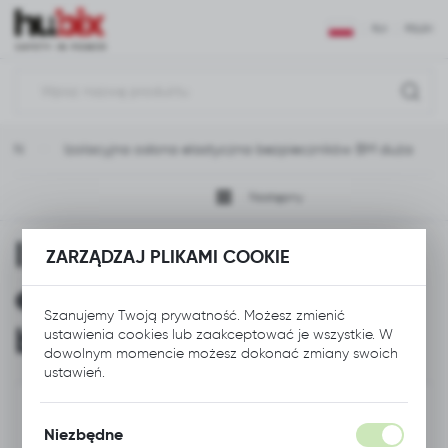
USTAWIENIA REGIONALNE
PLN
POLSKI
Lokalizacja
Polska
e nN
Izolacyjna osłona elastyczna bezpieczników BM duża
Język
polski
Następny
Waluta
Izolacyjna osłona
Polski złoty (PLN)
ZARZĄDZAJ PLIKAMI COOKIE
elastyczna
Szanujemy Twoją prywatność. Możesz zmienić
ZAPISZ
bezpieczników BM duża
ustawienia cookies lub zaakceptować je wszystkie. W
dowolnym momencie możesz dokonać zmiany swoich
ustawień.
Niezbędne