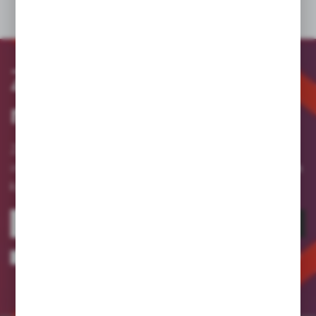
Zapisz się
do
newslettera
Zapisz się do newslettera na naszym sklepie
otrzymuj informacje o nowościach
internetowym i
i promocjach.
ZAPISZ SIĘ
Wyrażam zgodę na otrzymywanie drogą elektroniczną na wskazany przeze
mnie adres e-mail informacji dotyczących usług świadczonych przez
Administratora. Zgoda może zostać cofnięta w każdym czasie.
Polityka
prywatności