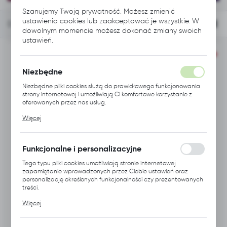
Szanujemy Twoją prywatność. Możesz zmienić
ustawienia cookies lub zaakceptować je wszystkie. W
FILTRUJ
Domyślnie
dowolnym momencie możesz dokonać zmiany swoich
ustawień.
Niezbędne
Niezbędne pliki cookies służą do prawidłowego funkcjonowania
strony internetowej i umożliwiają Ci komfortowe korzystanie z
oferowanych przez nas usług.
Pliki cookies odpowiadają na podejmowane przez Ciebie
Więcej
działania w celu m.in. dostosowania Twoich ustawień preferencji
prywatności, logowania czy wypełniania formularzy. Dzięki plikom
cookies strona, z której korzystasz, może działać bez zakłóceń.
Funkcjonalne i personalizacyjne
Tego typu pliki cookies umożliwiają stronie internetowej
zapamiętanie wprowadzonych przez Ciebie ustawień oraz
personalizację określonych funkcjonalności czy prezentowanych
treści.
KOD
KOD
Dzięki tym plikom cookies możemy zapewnić Ci większy komfort
M444.0101
M443.R001
PRODUKTU:
PRODUKTU:
Więcej
korzystania z funkcjonalności naszej strony poprzez
BIRD PROTECTION
BIRD PROTECTION
dopasowanie jej do Twoich indywidualnych preferencji.
SYSTEM TYPU C
SYSTEM- C, PRĘT
Wyrażenie zgody na funkcjonalne i personalizacyjne pliki cookies
(KORPUS)
DŁUGI, CZERWONY