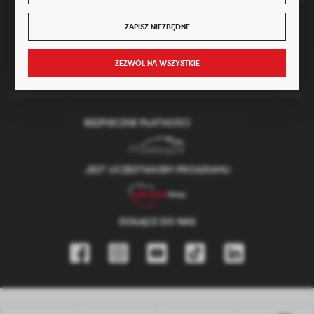
Kapitał zakładowy: 4 160 000 PLN (wpłacony w całości)
ZAPISZ NIEZBĘDNE
FORMULARZ KONTAKTOWY
ZEZWÓL NA WSZYSTKIE
BEZPIECZNE PŁATNOŚCI
JEST UCZESTNIKIEM PROGRAMU
DOŁĄCZ DO NAS