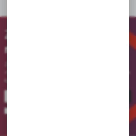
Zapisz się
do
newslettera
Zapisz się do newslettera na naszym sklepie
otrzymuj informacje o nowościach
internetowym i
i promocjach.
ZAPISZ SIĘ
Wyrażam zgodę na otrzymywanie drogą elektroniczną na wskazany przeze
mnie adres e-mail informacji dotyczących usług świadczonych przez
Administratora. Zgoda może zostać cofnięta w każdym czasie.
Polityka
prywatności