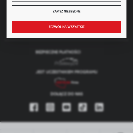
Kapitał zakładowy: 4 160 000 PLN (wpłacony w całości)
ZAPISZ NIEZBĘDNE
FORMULARZ KONTAKTOWY
ZEZWÓL NA WSZYSTKIE
BEZPIECZNE PŁATNOŚCI
JEST UCZESTNIKIEM PROGRAMU
DOŁĄCZ DO NAS