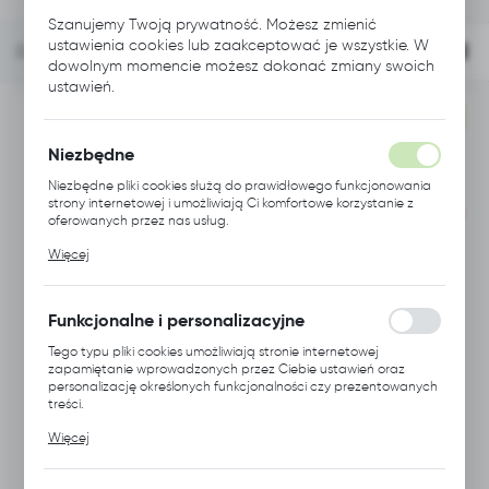
Szanujemy Twoją prywatność. Możesz zmienić
ustawienia cookies lub zaakceptować je wszystkie. W
FILTRUJ
Domyślnie
dowolnym momencie możesz dokonać zmiany swoich
ustawień.
NOWOŚĆ
NOWOŚĆ
Niezbędne
Niezbędne pliki cookies służą do prawidłowego funkcjonowania
strony internetowej i umożliwiają Ci komfortowe korzystanie z
oferowanych przez nas usług.
Pliki cookies odpowiadają na podejmowane przez Ciebie
Więcej
działania w celu m.in. dostosowania Twoich ustawień preferencji
prywatności, logowania czy wypełniania formularzy. Dzięki plikom
cookies strona, z której korzystasz, może działać bez zakłóceń.
Funkcjonalne i personalizacyjne
Tego typu pliki cookies umożliwiają stronie internetowej
zapamiętanie wprowadzonych przez Ciebie ustawień oraz
personalizację określonych funkcjonalności czy prezentowanych
treści.
KOD
KOD
Dzięki tym plikom cookies możemy zapewnić Ci większy komfort
A113.2310
A113.2312
PRODUKTU:
PRODUKTU:
Więcej
korzystania z funkcjonalności naszej strony poprzez
HNSC HYBRYDOWY
HNSC HYBRYDOWY
dopasowanie jej do Twoich indywidualnych preferencji.
KLUCZ NASADOWY
KLUCZ NASADOWY
Wyrażenie zgody na funkcjonalne i personalizacyjne pliki cookies
BLOKUJĄCY
BLOKUJĄCY